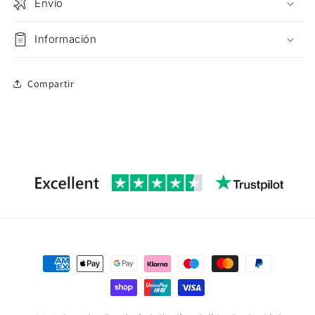
Envío
Información
Compartir
Formas
de
pago