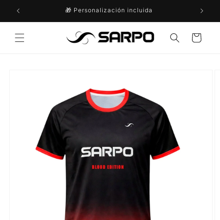
Ir
directamente
🎁 Personalización incluida
al contenido
Carrito
Ir
directamente
a la
información
del producto