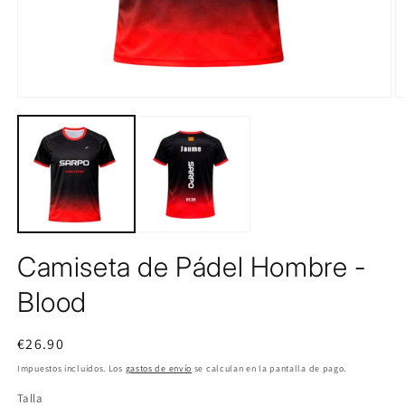
Camiseta de Pádel Hombre -
Blood
Precio
€26.90
habitual
Impuestos incluidos. Los
gastos de envío
se calculan en la pantalla de pago.
Talla