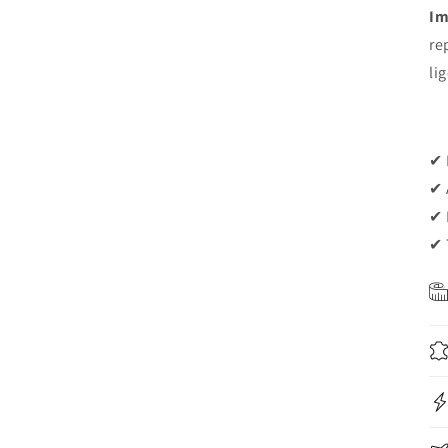
Im
re
li
✔ 
✔ 
✔ 
✔ 