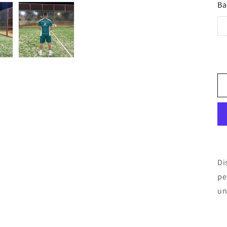
Ba
Di
pe
un