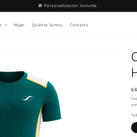
🎁 Personalización incluida
e
Mujer
Quiénes Somos
Contacto
Pr
€4
ha
Imp
pan
Tal