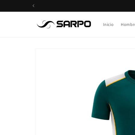
Ir
directamente
al contenido
Inicio
Hombr
Ir
directamente
a la
información
del producto